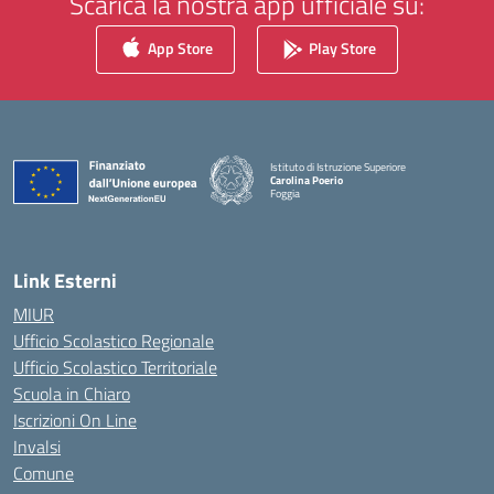
Scarica la nostra app ufficiale su:
App Store
Play Store
Istituto di Istruzione Superiore
Carolina Poerio
Foggia
— Visita la pagina iniziale della scuola
Link Esterni
MIUR
Ufficio Scolastico Regionale
Ufficio Scolastico Territoriale
Scuola in Chiaro
Iscrizioni On Line
Invalsi
Comune