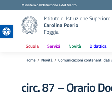
Vai ai contenuti
Vai al menu di navigazione
Vai al footer
Ministero dell'Istruzione e del Merito
Istituto di Istruzione Superiore
Carolina Poerio
Apri la barra degli strumenti
Foggia
Scuola
Servizi
Novità
Didattica
Home
Novità
Comunicazioni contenenti dati s
circ. 87 – Orario D