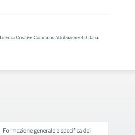
o Licenza Creative Commons Attribuzione 4.0 Italia.
Formazione generale e specifica dei
Rifer