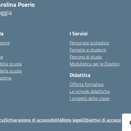
rolina Poerio
oggia
Visita la pagina iniziale della scuola
la
I Servizi
zione
Personale scolastico
Famiglie e studenti
ne
Percorsi di studio
della scuola
Modulistica per le Elezioni
della scuola
Didattica
azione
Offerta formativa
Le schede didattiche
I progetti delle classi
cy
Dichiarazione di accessibilità
Note legali
Obiettivi di accessibilit