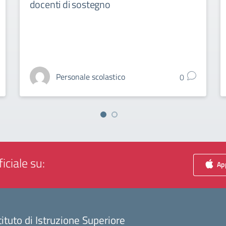
docenti di sostegno
Personale scolastico
0
iciale su:
App
tituto di Istruzione Superiore