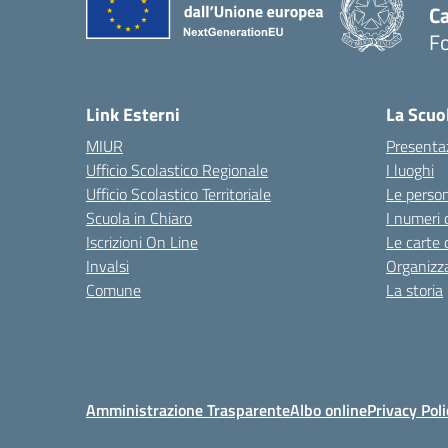
Ca
F
— 
Link Esterni
La Scuo
MIUR
Presenta
Ufficio Scolastico Regionale
I luoghi
Ufficio Scolastico Territoriale
Le perso
Scuola in Chiaro
I numeri 
Iscrizioni On Line
Le carte 
Invalsi
Organizz
Comune
La storia
Amministrazione Trasparente
Albo online
Privacy Poli