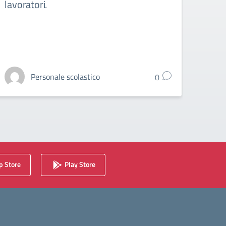
lavoratori.
Lice
Personale scolastico
0
 Store
Play Store