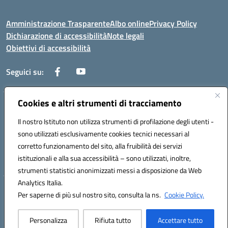
Amministrazione Trasparente
Albo online
Privacy Policy
Dichiarazione di accessibilità
Note legali
Obiettivi di accessibilità
Seguici su:
Cookies e altri strumenti di tracciamento
Corso Roma, 1 71100 FOGGIA (FG)
Codice meccanografico: FGPM03000E
Il nostro Istituto non utilizza strumenti di profilazione degli utenti -
Telefono: 0881721392 - Fax: 0881723293
sono utilizzati esclusivamente cookies tecnici necessari al
Mail: FGPM03000E@istruzione.it - PEC:
corretto funzionamento del sito, alla fruibilità dei servizi
FGPM03000E@pec.istruzione.it
istituzionali e alla sua accessibilità – sono utilizzati, inoltre,
Codice fiscale: 80002240713
strumenti statistici anonimizzati messi a disposizione da Web
Analytics Italia.
Hosting & Powered by 3D Solution S.r.l.
Per saperne di più sul nostro sito, consulta la ns.
Cookie Policy.
Concept & Design by Designers Italia
Personalizza
Rifiuta tutto
Accettare tutto