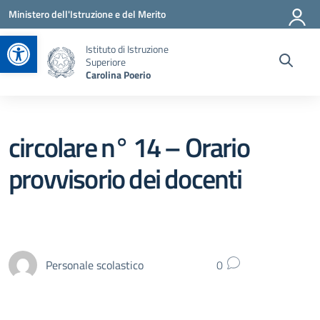
Vai ai contenuti
Vai al menu di navigazione
Vai al footer
Ministero dell'Istruzione e del Merito
Apri la barra degli strumenti
Istituto di Istruzione
Superiore
Carolina Poerio
circolare n° 14 – Orario
provvisorio dei docenti
Personale scolastico
0