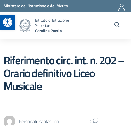
Vai ai contenuti
Vai al menu di navigazione
Vai al footer
Ministero dell'Istruzione e del Merito
Apri la barra degli strumenti
Istituto di Istruzione
Superiore
Carolina Poerio
Riferimento circ. int. n. 202 –
Orario definitivo Liceo
Musicale
Personale scolastico
0