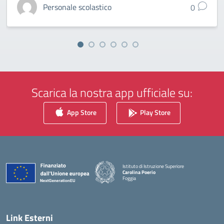
Personale scolastico
0
Scarica la nostra app ufficiale su:
App Store
Play Store
Istituto di Istruzione Superiore
Carolina Poerio
Foggia
— Visita la pagina iniziale della scuola
Link Esterni