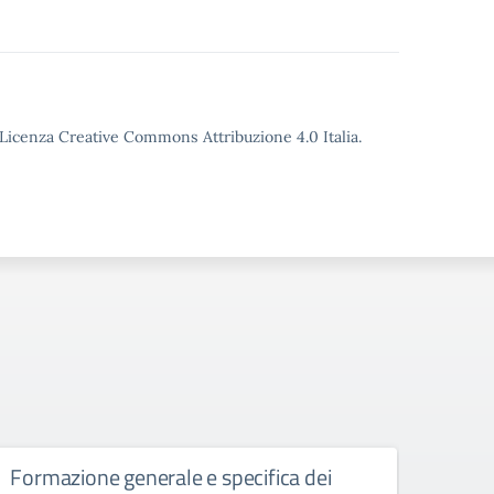
o Licenza Creative Commons Attribuzione 4.0 Italia.
Formazione generale e specifica dei
Rifer