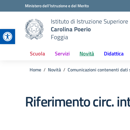
Vai ai contenuti
Vai al menu di navigazione
Vai al footer
Ministero dell'Istruzione e del Merito
Istituto di Istruzione Superiore
Carolina Poerio
Apri la barra degli strumenti
Foggia
Scuola
Servizi
Novità
Didattica
Home
Novità
Comunicazioni contenenti dati s
Riferimento circ. in