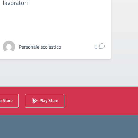
lavoratori.
Lice
Personale scolastico
0
 Store
Play Store