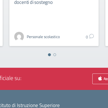
docenti di sostegno
Personale scolastico
0
iciale su:
App
tituto di Istruzione Superiore