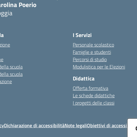
rolina Poerio
oggia
Visita la pagina iniziale della scuola
la
I Servizi
zione
Personale scolastico
Famiglie e studenti
ne
Percorsi di studio
della scuola
Modulistica per le Elezioni
della scuola
Didattica
azione
Offerta formativa
Le schede didattiche
I progetti delle classi
cy
Dichiarazione di accessibilità
Note legali
Obiettivi di accessibilit