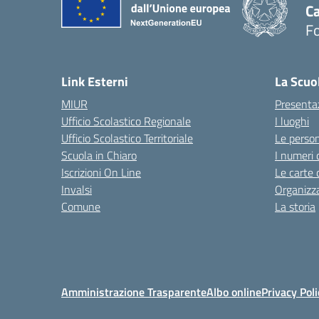
Ca
F
— 
Link Esterni
La Scuo
MIUR
Presenta
Ufficio Scolastico Regionale
I luoghi
Ufficio Scolastico Territoriale
Le perso
Scuola in Chiaro
I numeri 
Iscrizioni On Line
Le carte 
Invalsi
Organizz
Comune
La storia
Amministrazione Trasparente
Albo online
Privacy Poli