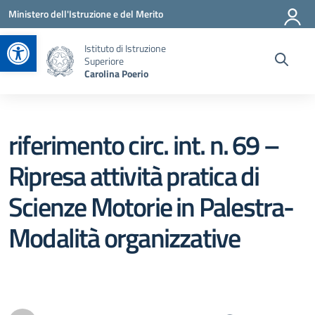
Vai ai contenuti
Vai al menu di navigazione
Vai al footer
Ministero dell'Istruzione e del Merito
Apri la barra degli strumenti
Istituto di Istruzione
Superiore
Carolina Poerio
riferimento circ. int. n. 69 –
Ripresa attività pratica di
Scienze Motorie in Palestra-
Modalità organizzative