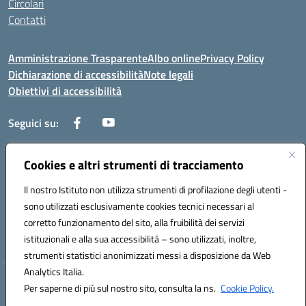
Circolari
Contatti
Amministrazione Trasparente
Albo online
Privacy Policy
Dichiarazione di accessibilità
Note legali
Obiettivi di accessibilità
Seguici su:
Cookies e altri strumenti di tracciamento
Corso Roma, 1 71100 FOGGIA (FG)
Codice meccanografico: FGPM03000E
Il nostro Istituto non utilizza strumenti di profilazione degli utenti -
Telefono: 0881721392 - Fax: 0881723293
sono utilizzati esclusivamente cookies tecnici necessari al
Mail: FGPM03000E@istruzione.it - PEC:
corretto funzionamento del sito, alla fruibilità dei servizi
FGPM03000E@pec.istruzione.it
istituzionali e alla sua accessibilità – sono utilizzati, inoltre,
Codice fiscale: 80002240713
strumenti statistici anonimizzati messi a disposizione da Web
Analytics Italia.
Hosting & Powered by 3D Solution S.r.l.
Per saperne di più sul nostro sito, consulta la ns.
Cookie Policy.
Concept & Design by Designers Italia