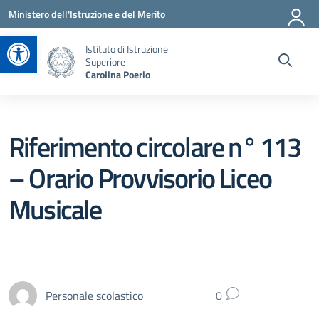
Vai ai contenuti
Vai al menu di navigazione
Vai al footer
Ministero dell'Istruzione e del Merito
Apri la barra degli strumenti
Istituto di Istruzione
Superiore
Carolina Poerio
Riferimento circolare n° 113
– Orario Provvisorio Liceo
Musicale
Personale scolastico
0