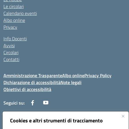
Le circolari
Calendario eventi
Albo online
Privacy
Info Docenti
Avvisi
Circolari
Contatti
Amministrazione Trasparente
Albo online
Privacy Policy
Dichiarazione di accessibilità
Note legali
Obiettivi di accessibilità
Seguici su:
Cookies e altri strumenti di tracciamento
Corso Roma, 1 71100 FOGGIA (FG)
Codice meccanografico: FGPM03000E