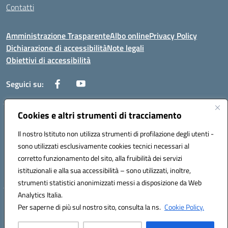
Contatti
Amministrazione Trasparente
Albo online
Privacy Policy
Dichiarazione di accessibilità
Note legali
Obiettivi di accessibilità
Seguici su:
Cookies e altri strumenti di tracciamento
Corso Roma, 1 71100 FOGGIA (FG)
Codice meccanografico: FGPM03000E
Il nostro Istituto non utilizza strumenti di profilazione degli utenti -
Telefono: 0881721392 - Fax: 0881723293
sono utilizzati esclusivamente cookies tecnici necessari al
Mail: FGPM03000E@istruzione.it - PEC:
corretto funzionamento del sito, alla fruibilità dei servizi
FGPM03000E@pec.istruzione.it
istituzionali e alla sua accessibilità – sono utilizzati, inoltre,
Codice fiscale: 80002240713
strumenti statistici anonimizzati messi a disposizione da Web
Analytics Italia.
Hosting & Powered by 3D Solution S.r.l.
Per saperne di più sul nostro sito, consulta la ns.
Cookie Policy.
Concept & Design by Designers Italia