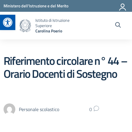
Vai ai contenuti
Vai al menu di navigazione
Vai al footer
Ministero dell'Istruzione e del Merito
Apri la barra degli strumenti
Istituto di Istruzione
Superiore
Carolina Poerio
Riferimento circolare n° 44 –
Orario Docenti di Sostegno
Personale scolastico
0