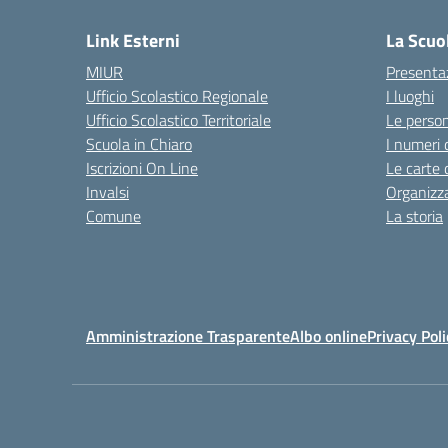
Link Esterni
La Scuo
MIUR
Presenta
Ufficio Scolastico Regionale
I luoghi
Ufficio Scolastico Territoriale
Le perso
Scuola in Chiaro
I numeri 
Iscrizioni On Line
Le carte 
Invalsi
Organizz
Comune
La storia
Amministrazione Trasparente
Albo online
Privacy Poli