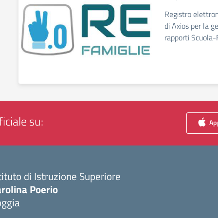
Registro elettro
di Axios per la g
rapporti Scuola-
iciale su:
App
tituto di Istruzione Superiore
rolina Poerio
oggia
Visita la pagina iniziale della scuola