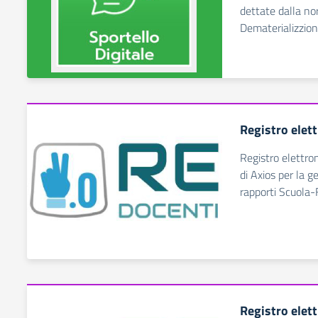
dettate dalla no
Dematerializzio
Registro elet
Registro elettro
di Axios per la g
rapporti Scuola-
Registro elet