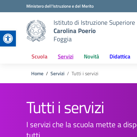
Vai ai contenuti
Vai al menu di navigazione
Vai al footer
Ministero dell'Istruzione e del Merito
Istituto di Istruzione Superiore
Carolina Poerio
Apri la barra degli strumenti
Foggia
Scuola
Servizi
Novità
Didattica
Home
Servizi
Tutti i servizi
Tutti i servizi
I servizi che la scuola mette a disp
tutti.