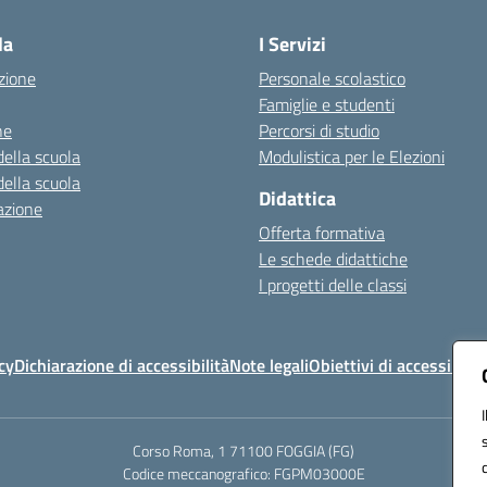
la
I Servizi
zione
Personale scolastico
Famiglie e studenti
ne
Percorsi di studio
della scuola
Modulistica per le Elezioni
della scuola
Didattica
azione
Offerta formativa
Le schede didattiche
I progetti delle classi
cy
Dichiarazione di accessibilità
Note legali
Obiettivi di accessibilit
Corso Roma, 1 71100 FOGGIA (FG)
Codice meccanografico: FGPM03000E