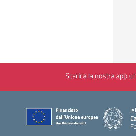
Scarica la nostra app uff
Is
Ca
F
— 