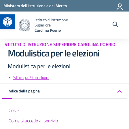
Vai ai contenuti
Vai al menu di navigazione
Vai al footer
Ministero dell'Istruzione e del Merito
Apri la barra degli strumenti
Istituto di Istruzione
Superiore
Carolina Poerio
ISTITUTO DI ISTRUZIONE SUPERIORE CAROLINA POERIO
Modulistica per le elezioni
Modulistica per le elezioni
Stampa / Condividi
Indice della pagina
Cos'è
Come si accede al servizio