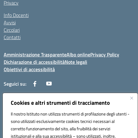
Privacy
Info Docenti
Avvisi
Circolari
Contatti
Amministrazione Trasparente
Albo online
Privacy Policy
Dichiarazione di accessibilità
Note legali
Obiettivi di accessibilità
Seguici su:
Cookies e altri strumenti di tracciamento
Corso Roma, 1 71100 FOGGIA (FG)
Codice meccanografico: FGPM03000E
Il nostro Istituto non utilizza strumenti di profilazione degli utenti -
Telefono: 0881721392 - Fax: 0881723293
sono utilizzati esclusivamente cookies tecnici necessari al
Mail: FGPM03000E@istruzione.it - PEC:
corretto funzionamento del sito, alla fruibilità dei servizi
FGPM03000E@pec.istruzione.it
istituzionali e alla sua accessibilità – sono utilizzati, inoltre,
Codice fiscale: 80002240713