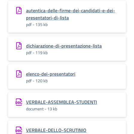
autentica-delle-firme-dei-candidati-e-dei-
presentatori-di-lista
pdf - 135 kb
dichiarazione-di-presentazione-lista
pdf - 119 kb
elenco-dei-presentatori
pdf - 120 kb
VERBALE-ASSEMBLEA-STUDENTI
document - 13 kb
VERBALE-DELLO-SCRUTINIO