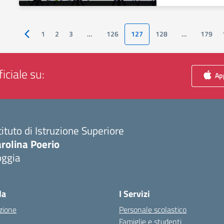
1
2
3
…
126
127
128
…
179
Pagina precedente
iciale su:
App
tituto di Istruzione Superiore
rolina Poerio
oggia
Visita la pagina iniziale della scuola
la
I Servizi
zione
Personale scolastico
Famiglie e studenti