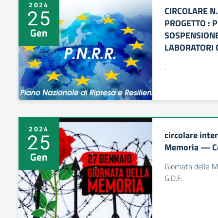
2024
CIRCOLARE N.
25
PROGETTO : P
Gen
SOSPENSIONE
LABORATORI 
.
2024
circolare inte
25
Memoria — Con
Gen
Giornata della 
G.D.F.