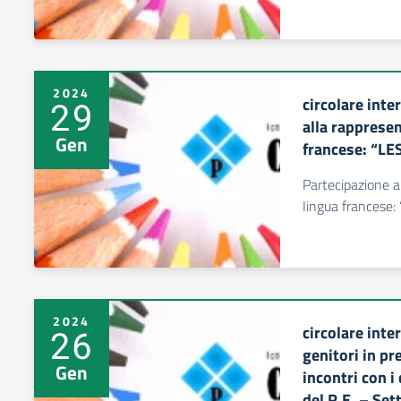
2024
circolare inte
29
alla rappresen
Gen
francese: “L
Partecipazione a
Iingua francese
2024
circolare inte
26
genitori in p
Gen
incontri con i
del R.E. – Set