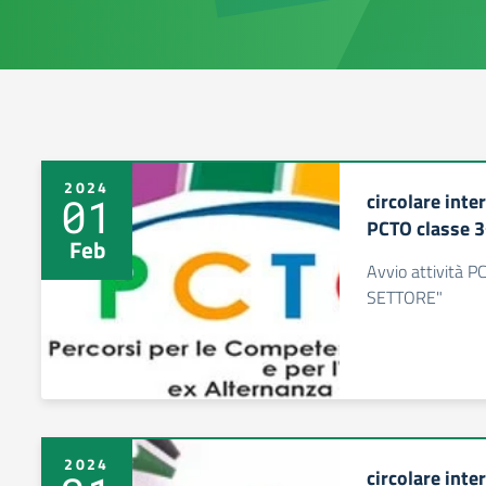
2024
circolare inte
01
PCTO classe 
Feb
Avvio attività 
SETTORE"
2024
circolare inte