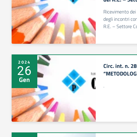
Ricevimento dei 
degli incontri co
R.E. – Settore Co
2024
Circ. int. n.
26
“METODOLOGI
Gen
.