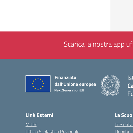
Scarica la nostra app uff
Is
Ca
F
— 
Link Esterni
La Scuo
MIUR
Presenta
Ufficio Scolastico Regionale
I luoghi