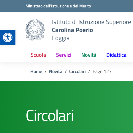
Vai ai contenuti
Vai al menu di navigazione
Vai al footer
Ministero dell'Istruzione e del Merito
Istituto di Istruzione Superiore
Carolina Poerio
Apri la barra degli strumenti
Foggia
Scuola
Servizi
Novità
Didattica
Home
Novità
Circolari
Page 127
Circolari