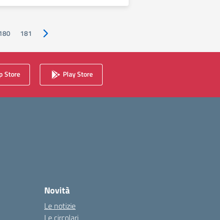
180
181
Pagina successiva
 Store
Play Store
Novità
Le notizie
Le circolari