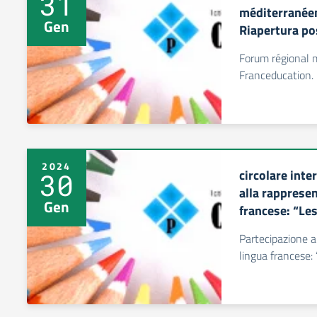
31
méditerranéen
Gen
Riapertura pos
Forum régional 
Franceducation. R
2024
circolare inte
30
alla rappresen
Gen
francese: “Les
Partecipazione a
lingua francese: 