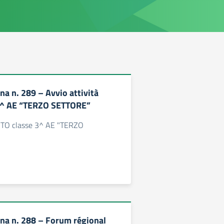
rna n. 289 – Avvio attività
3^ AE “TERZO SETTORE”
PCTO classe 3^ AE "TERZO
rna n. 288 – Forum régional