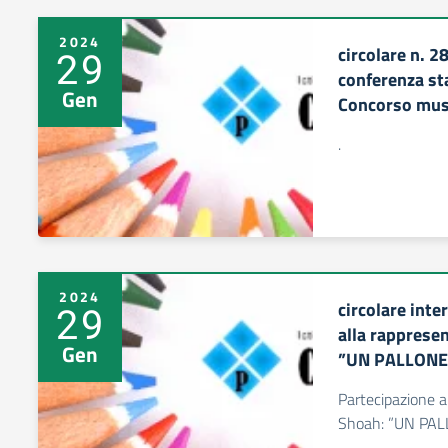
2024
circolare n. 2
29
conferenza st
Gen
Concorso musi
.
2024
circolare inte
29
alla rappresen
Gen
”UN PALLONE
Partecipazione a
Shoah: ”UN PA