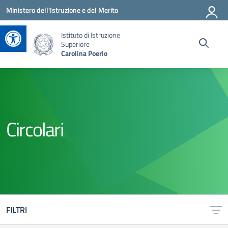
Vai ai contenuti
Vai al menu di navigazione
Vai al footer
Ministero dell'Istruzione e del Merito
Apri la barra degli strumenti
Istituto di Istruzione
Superiore
Carolina Poerio
Circolari
FILTRI