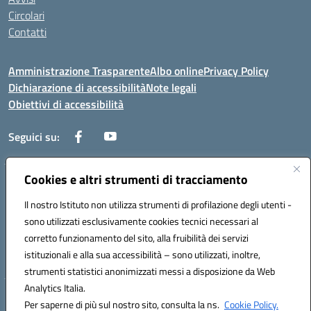
Circolari
Contatti
Amministrazione Trasparente
Albo online
Privacy Policy
Dichiarazione di accessibilità
Note legali
Obiettivi di accessibilità
Seguici su:
Cookies e altri strumenti di tracciamento
Corso Roma, 1 71100 FOGGIA (FG)
Codice meccanografico: FGPM03000E
Il nostro Istituto non utilizza strumenti di profilazione degli utenti -
Telefono: 0881721392 - Fax: 0881723293
sono utilizzati esclusivamente cookies tecnici necessari al
Mail: FGPM03000E@istruzione.it - PEC:
corretto funzionamento del sito, alla fruibilità dei servizi
FGPM03000E@pec.istruzione.it
istituzionali e alla sua accessibilità – sono utilizzati, inoltre,
Codice fiscale: 80002240713
strumenti statistici anonimizzati messi a disposizione da Web
Analytics Italia.
Hosting & Powered by 3D Solution S.r.l.
Per saperne di più sul nostro sito, consulta la ns.
Cookie Policy.