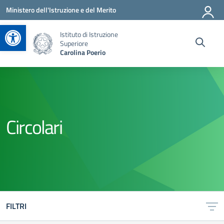
Vai ai contenuti
Vai al menu di navigazione
Vai al footer
Ministero dell'Istruzione e del Merito
Apri la barra degli strumenti
Istituto di Istruzione
Superiore
Carolina Poerio
Circolari
FILTRI