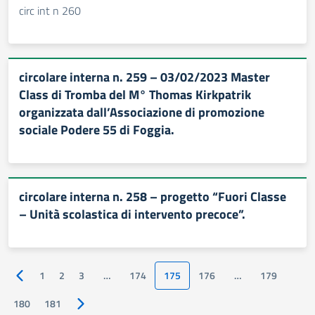
circ int n 260
circolare interna n. 259 – 03/02/2023 Master
Class di Tromba del M° Thomas Kirkpatrik
organizzata dall’Associazione di promozione
sociale Podere 55 di Foggia.
circolare interna n. 258 – progetto “Fuori Classe
– Unità scolastica di intervento precoce”.
1
2
3
…
174
175
176
…
179
Pagina precedente
180
181
Pagina successiva