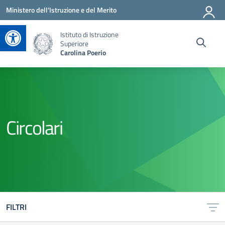
Vai ai contenuti
Vai al menu di navigazione
Vai al footer
Ministero dell'Istruzione e del Merito
Apri la barra degli strumenti
Istituto di Istruzione
Superiore
Carolina Poerio
Circolari
FILTRI