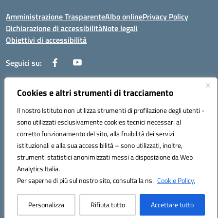
Amministrazione Trasparente
Albo online
Privacy Policy
Dichiarazione di accessibilità
Note legali
Obiettivi di accessibilità
Seguici su:
Cookies e altri strumenti di tracciamento
Corso Roma, 1 71100 FOGGIA (FG)
Codice meccanografico: FGPM03000E
Il nostro Istituto non utilizza strumenti di profilazione degli utenti -
Telefono: 0881721392 - Fax: 0881723293
sono utilizzati esclusivamente cookies tecnici necessari al
Mail: FGPM03000E@istruzione.it - PEC:
corretto funzionamento del sito, alla fruibilità dei servizi
FGPM03000E@pec.istruzione.it
istituzionali e alla sua accessibilità – sono utilizzati, inoltre,
Codice fiscale: 80002240713
strumenti statistici anonimizzati messi a disposizione da Web
Analytics Italia.
Hosting & Powered by 3D Solution S.r.l.
Per saperne di più sul nostro sito, consulta la ns.
Cookie Policy.
Concept & Design by Designers Italia
Personalizza
Rifiuta tutto
Accettare tutto