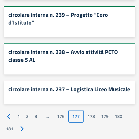
circolare interna n. 239 – Progetto “Coro
d’Istituto”
circolare interna n. 238 – Avvio attività PCTO
classe 5 AL
circolare interna n. 237 – Logistica Liceo Musicale
1
2
3
…
176
177
178
179
180
Pagina precedente
181
Pagina successiva