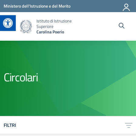
Vai ai contenuti
Vai al menu di navigazione
Vai al footer
Ministero dell'Istruzione e del Merito
Apri la barra degli strumenti
Istituto di Istruzione
Superiore
Carolina Poerio
Circolari
FILTRI