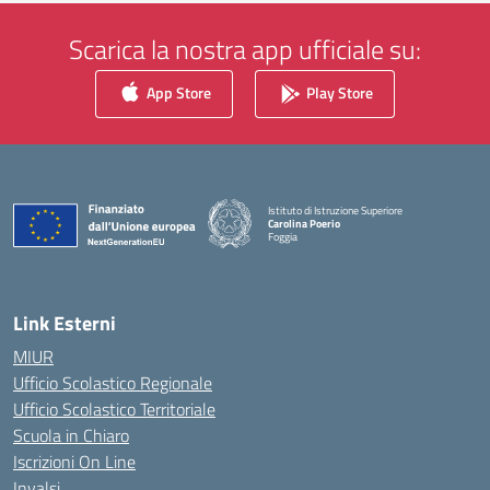
Scarica la nostra app ufficiale su:
App Store
Play Store
Istituto di Istruzione Superiore
Carolina Poerio
Foggia
— Visita la pagina iniziale della scuola
Link Esterni
MIUR
Ufficio Scolastico Regionale
Ufficio Scolastico Territoriale
Scuola in Chiaro
Iscrizioni On Line
Invalsi