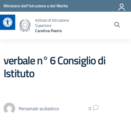
Vai ai contenuti
Vai al menu di navigazione
Vai al footer
Ministero dell'Istruzione e del Merito
Apri la barra degli strumenti
Istituto di Istruzione
Superiore
Carolina Poerio
verbale n° 6 Consiglio di
Istituto
Personale scolastico
0