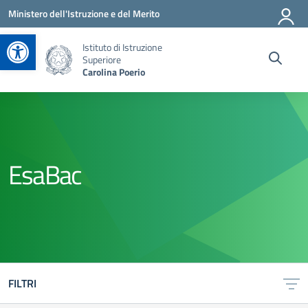
Vai ai contenuti
Vai al menu di navigazione
Vai al footer
Ministero dell'Istruzione e del Merito
Apri la barra degli strumenti
Istituto di Istruzione
Superiore
Carolina Poerio
EsaBac
FILTRI