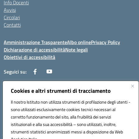
Info Docenti
Avvisi
Circolari
Contatti
Amministrazione Trasparente
Albo online
Privacy Policy
Dichiarazione di accessibilità
Note legali
Obiettivi di accessibilità
Seguici su:
Cookies e altri strumenti di tracciamento
Corso Roma, 1 71100 FOGGIA (FG)
Codice meccanografico: FGPM03000E
Il nostro Istituto non utilizza strumenti di profilazione degli utenti -
Telefono: 0881721392 - Fax: 0881723293
sono utilizzati esclusivamente cookies tecnici necessari al
Mail: FGPM03000E@istruzione.it - PEC:
corretto funzionamento del sito, alla fruibilità dei servizi
FGPM03000E@pec.istruzione.it
istituzionali e alla sua accessibilità – sono utilizzati, inoltre,
Codice fiscale: 80002240713
strumenti statistici anonimizzati messi a disposizione da Web