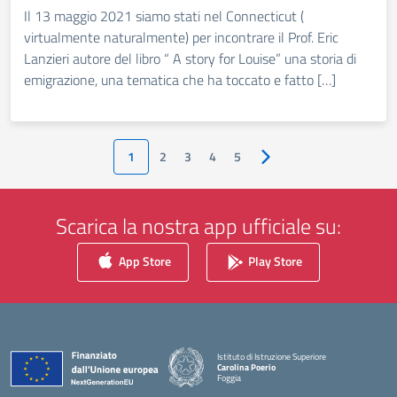
Il 13 maggio 2021 siamo stati nel Connecticut (
virtualmente naturalmente) per incontrare il Prof. Eric
Lanzieri autore del libro “ A story for Louise” una storia di
emigrazione, una tematica che ha toccato e fatto […]
1
2
3
4
5
Pagina successiva
Scarica la nostra app ufficiale su:
App Store
Play Store
Istituto di Istruzione Superiore
Carolina Poerio
Foggia
— Visita la pagina iniziale della scuola