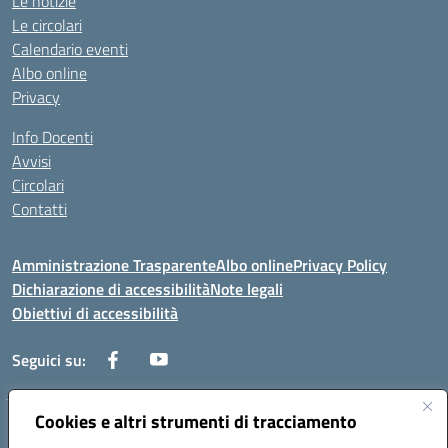
Le notizie
Le circolari
Calendario eventi
Albo online
Privacy
Info Docenti
Avvisi
Circolari
Contatti
Amministrazione Trasparente
Albo online
Privacy Policy
Dichiarazione di accessibilità
Note legali
Obiettivi di accessibilità
Seguici su:
Cookies e altri strumenti di tracciamento
Corso Roma, 1 71100 FOGGIA (FG)