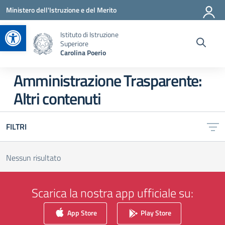
Vai ai contenuti
Vai al menu di navigazione
Vai al footer
Ministero dell'Istruzione e del Merito
Apri la barra degli strumenti
Istituto di Istruzione
Superiore
Carolina Poerio
Amministrazione Trasparente:
Altri contenuti
FILTRI
Nessun risultato
Scarica la nostra app ufficiale su:
App Store
Play Store