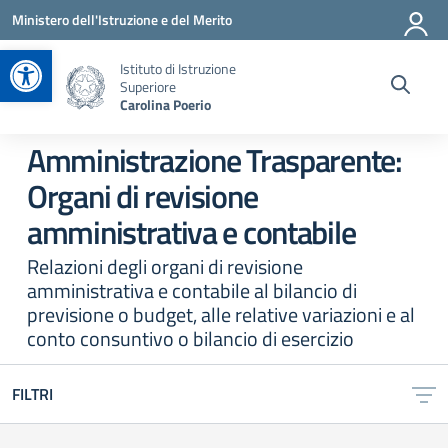
Vai ai contenuti
Vai al menu di navigazione
Vai al footer
Ministero dell'Istruzione e del Merito
Apri la barra degli strumenti
Istituto di Istruzione
Superiore
Carolina Poerio
Amministrazione Trasparente:
Organi di revisione
amministrativa e contabile
Relazioni degli organi di revisione
amministrativa e contabile al bilancio di
previsione o budget, alle relative variazioni e al
conto consuntivo o bilancio di esercizio
FILTRI