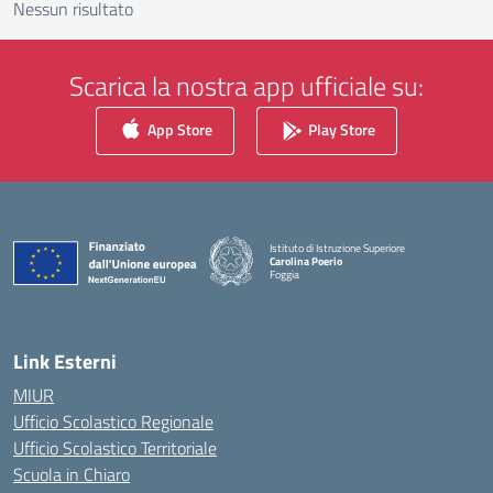
Nessun risultato
Scarica la nostra app ufficiale su:
App Store
Play Store
Istituto di Istruzione Superiore
Carolina Poerio
Foggia
— Visita la pagina iniziale della scuola
Link Esterni
MIUR
Ufficio Scolastico Regionale
Ufficio Scolastico Territoriale
Scuola in Chiaro