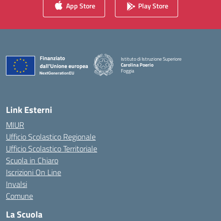
App Store
Play Store
Istituto di Istruzione Superiore
Carolina Poerio
Foggia
— Visita la pagina iniziale della scuola
Link Esterni
MIUR
Ufficio Scolastico Regionale
Ufficio Scolastico Territoriale
Scuola in Chiaro
Iscrizioni On Line
Invalsi
Comune
La Scuola