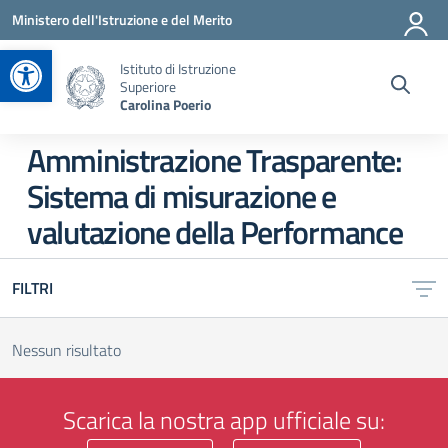
Vai ai contenuti
Vai al menu di navigazione
Vai al footer
Ministero dell'Istruzione e del Merito
Apri la barra degli strumenti
Istituto di Istruzione
Superiore
Carolina Poerio
Amministrazione Trasparente:
Sistema di misurazione e
valutazione della Performance
FILTRI
Nessun risultato
Scarica la nostra app ufficiale su: