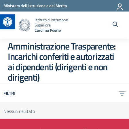
Vai ai contenuti
Vai al menu di navigazione
Vai al footer
Ministero dell'Istruzione e del Merito
Apri la barra degli strumenti
Istituto di Istruzione
Superiore
Carolina Poerio
Amministrazione Trasparente:
Incarichi conferiti e autorizzati
ai dipendenti (dirigenti e non
dirigenti)
FILTRI
Nessun risultato