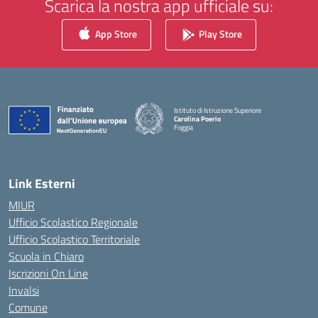
Scarica la nostra app ufficiale su:
App Store
Play Store
Istituto di Istruzione Superiore
Carolina Poerio
Foggia
— Visita la pagina iniziale della scuola
Link Esterni
MIUR
Ufficio Scolastico Regionale
Ufficio Scolastico Territoriale
Scuola in Chiaro
Iscrizioni On Line
Invalsi
Comune