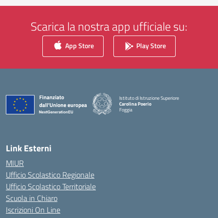
Scarica la nostra app ufficiale su:
App Store
Play Store
Istituto di Istruzione Superiore
Carolina Poerio
Foggia
— Visita la pagina iniziale della scuola
Link Esterni
MIUR
Ufficio Scolastico Regionale
Ufficio Scolastico Territoriale
Scuola in Chiaro
Iscrizioni On Line