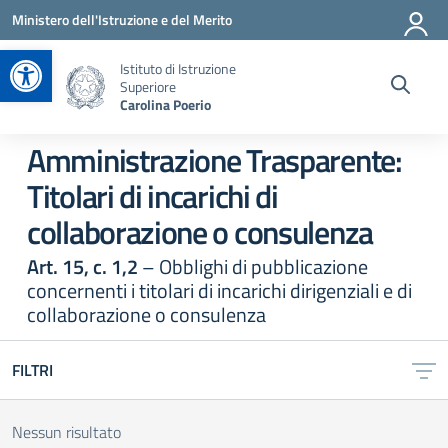
Vai ai contenuti
Vai al menu di navigazione
Vai al footer
Ministero dell'Istruzione e del Merito
Apri la barra degli strumenti
Istituto di Istruzione
Superiore
Carolina Poerio
Amministrazione Trasparente:
Titolari di incarichi di
collaborazione o consulenza
Art. 15, c. 1,2
– Obblighi di pubblicazione
concernenti i titolari di incarichi dirigenziali e di
collaborazione o consulenza
FILTRI
Nessun risultato