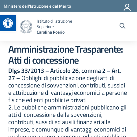
Vai ai contenuti
Vai al menu di navigazione
Vai al footer
Ministero dell'Istruzione e del Merito
Apri la barra degli strumenti
Istituto di Istruzione
Superiore
Carolina Poerio
Amministrazione Trasparente:
Atti di concessione
Dlgs 33/2013 – Articolo 26, comma 2 – Art.
27
– Obblighi di pubblicazione degli atti di
concessione di sovvenzioni, contributi, sussidi
e attribuzione di vantaggi economici a persone
fisiche ed enti pubblici e privati
2. Le pubbliche amministrazioni pubblicano gli
atti di concessione delle sovvenzioni,
contributi, sussidi ed ausili finanziari alle
imprese, e comunque di vantaggi economici di
qualunque genere a persone ed enti pubblici e