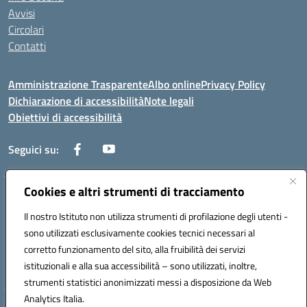
Avvisi
Circolari
Contatti
Amministrazione Trasparente
Albo online
Privacy Policy
Dichiarazione di accessibilità
Note legali
Obiettivi di accessibilità
Seguici su:
Cookies e altri strumenti di tracciamento
Corso Roma, 1 71100 FOGGIA (FG)
Codice meccanografico: FGPM03000E
Il nostro Istituto non utilizza strumenti di profilazione degli utenti -
Telefono: 0881721392 - Fax: 0881723293
sono utilizzati esclusivamente cookies tecnici necessari al
Mail: FGPM03000E@istruzione.it - PEC:
corretto funzionamento del sito, alla fruibilità dei servizi
FGPM03000E@pec.istruzione.it
istituzionali e alla sua accessibilità – sono utilizzati, inoltre,
Codice fiscale: 80002240713
strumenti statistici anonimizzati messi a disposizione da Web
Analytics Italia.