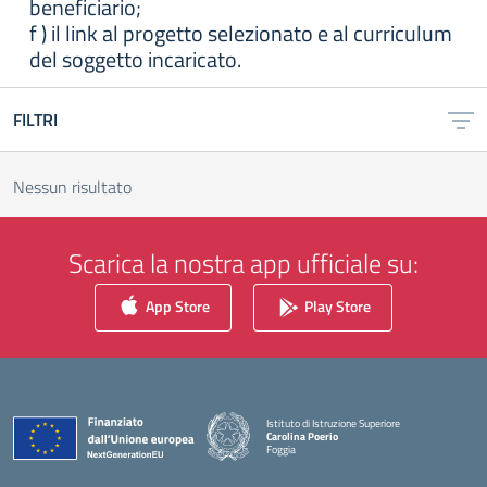
beneficiario;
f ) il link al progetto selezionato e al curriculum
del soggetto incaricato.
FILTRI
Nessun risultato
Scarica la nostra app ufficiale su:
App Store
Play Store
Istituto di Istruzione Superiore
Carolina Poerio
Foggia
— Visita la pagina iniziale della scuola