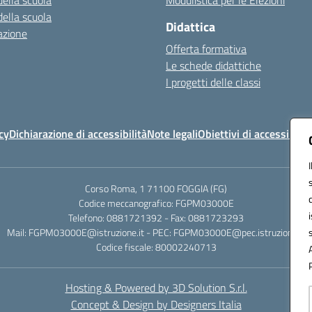
della scuola
Modulistica per le Elezioni
della scuola
Didattica
azione
Offerta formativa
Le schede didattiche
I progetti delle classi
cy
Dichiarazione di accessibilità
Note legali
Obiettivi di accessibilit
Corso Roma, 1 71100 FOGGIA (FG)
Codice meccanografico: FGPM03000E
Telefono: 0881721392 - Fax: 0881723293
Mail: FGPM03000E@istruzione.it - PEC: FGPM03000E@pec.istruzione.it
Codice fiscale: 80002240713
Hosting & Powered by 3D Solution S.r.l.
Concept & Design by Designers Italia