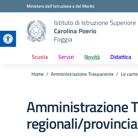
Vai ai contenuti
Vai al menu di navigazione
Vai al footer
Ministero dell'Istruzione e del Merito
Istituto di Istruzione Superiore
Carolina Poerio
Apri la barra degli strumenti
Foggia
Scuola
Servizi
Novità
Didattica
Home
Amministrazione Trasparente
Le carte
Amministrazione T
regionali/provincia