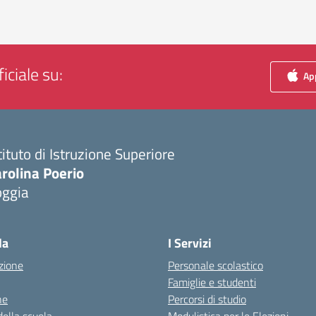
iciale su:
App
tituto di Istruzione Superiore
rolina Poerio
oggia
Visita la pagina iniziale della scuola
la
I Servizi
zione
Personale scolastico
Famiglie e studenti
ne
Percorsi di studio