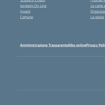
Scuola in Chiaro
I numeri 
Iscrizioni On Line
Le carte 
Invalsi
Organizz
Comune
La storia
Amministrazione Trasparente
Albo online
Privacy Poli