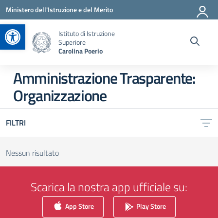
Vai ai contenuti
Vai al menu di navigazione
Vai al footer
Ministero dell'Istruzione e del Merito
Apri la barra degli strumenti
Istituto di Istruzione
Superiore
Carolina Poerio
Amministrazione Trasparente:
Organizzazione
FILTRI
Nessun risultato
Scarica la nostra app ufficiale su:
App Store
Play Store