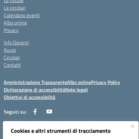
Le notizie
Le circolari
Calendario eventi
Albo online
Privacy
Info Docenti
Avvisi
Circolari
Contatti
Amministrazione Trasparente
Albo online
Privacy Policy
Dichiarazione di accessibilità
Note legali
Obiettivi di accessibilità
Seguici su:
Cookies e altri strumenti di tracciamento
Corso Roma, 1 71100 FOGGIA (FG)