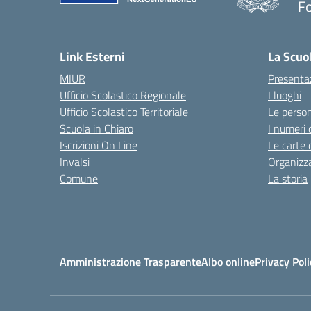
F
— 
Link Esterni
La Scuo
MIUR
Presenta
Ufficio Scolastico Regionale
I luoghi
Ufficio Scolastico Territoriale
Le perso
Scuola in Chiaro
I numeri 
Iscrizioni On Line
Le carte 
Invalsi
Organizz
Comune
La storia
Amministrazione Trasparente
Albo online
Privacy Poli