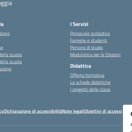
oggia
Visita la pagina iniziale della scuola
la
I Servizi
zione
Personale scolastico
Famiglie e studenti
ne
Percorsi di studio
della scuola
Modulistica per le Elezioni
della scuola
Didattica
azione
Offerta formativa
Le schede didattiche
I progetti delle classi
cy
Dichiarazione di accessibilità
Note legali
Obiettivi di accessibilit