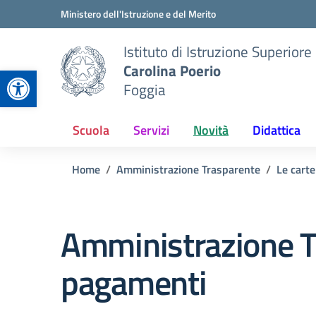
Vai ai contenuti
Vai al menu di navigazione
Vai al footer
Ministero dell'Istruzione e del Merito
Istituto di Istruzione Superiore
Carolina Poerio
Apri la barra degli strumenti
Foggia
Scuola
Servizi
Novità
Didattica
Home
Amministrazione Trasparente
Le carte
Amministrazione T
pagamenti