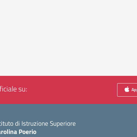
iciale su:
App
tituto di Istruzione Superiore
rolina Poerio