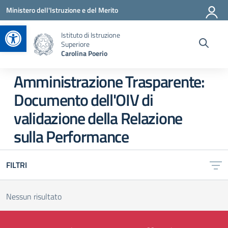
Vai ai contenuti
Vai al menu di navigazione
Vai al footer
Ministero dell'Istruzione e del Merito
Apri la barra degli strumenti
Istituto di Istruzione
Superiore
Carolina Poerio
Amministrazione Trasparente:
Documento dell'OIV di
validazione della Relazione
sulla Performance
FILTRI
Nessun risultato