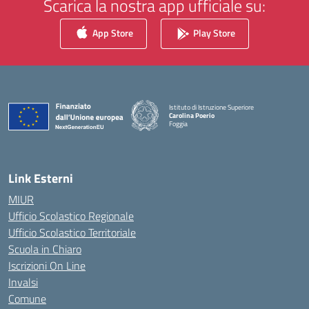
Scarica la nostra app ufficiale su:
App Store
Play Store
Istituto di Istruzione Superiore
Carolina Poerio
Foggia
— Visita la pagina iniziale della scuola
Link Esterni
MIUR
Ufficio Scolastico Regionale
Ufficio Scolastico Territoriale
Scuola in Chiaro
Iscrizioni On Line
Invalsi
Comune