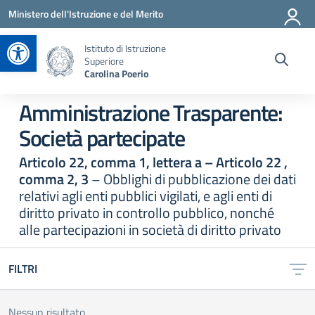
Vai ai contenuti
Vai al menu di navigazione
Vai al footer
Ministero dell'Istruzione e del Merito
Apri la barra degli strumenti
Istituto di Istruzione
Superiore
Carolina Poerio
Amministrazione Trasparente:
Società partecipate
Articolo 22, comma 1, lettera a – Articolo 22 ,
comma 2, 3
– Obblighi di pubblicazione dei dati
relativi agli enti pubblici vigilati, e agli enti di
diritto privato in controllo pubblico, nonché
alle partecipazioni in società di diritto privato
FILTRI
Nessun risultato