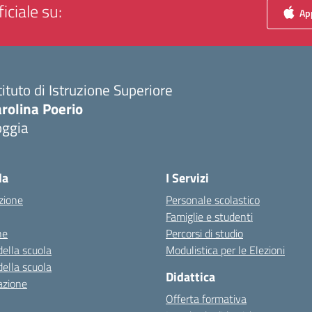
iciale su:
App
tituto di Istruzione Superiore
rolina Poerio
oggia
Visita la pagina iniziale della scuola
la
I Servizi
zione
Personale scolastico
Famiglie e studenti
ne
Percorsi di studio
della scuola
Modulistica per le Elezioni
della scuola
Didattica
azione
Offerta formativa