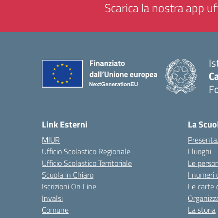
Scarica la nostra app uff
Is
Ca
F
— 
Link Esterni
La Scuo
MIUR
Presenta
Ufficio Scolastico Regionale
I luoghi
Ufficio Scolastico Territoriale
Le perso
Scuola in Chiaro
I numeri 
Iscrizioni On Line
Le carte 
Invalsi
Organizz
Comune
La storia