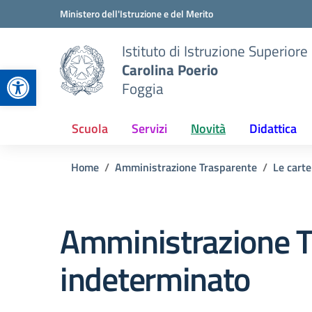
Vai ai contenuti
Vai al menu di navigazione
Vai al footer
Ministero dell'Istruzione e del Merito
Istituto di Istruzione Superiore
Carolina Poerio
Apri la barra degli strumenti
Foggia
Scuola
Servizi
Novità
Didattica
Home
Amministrazione Trasparente
Le carte
Amministrazione T
indeterminato