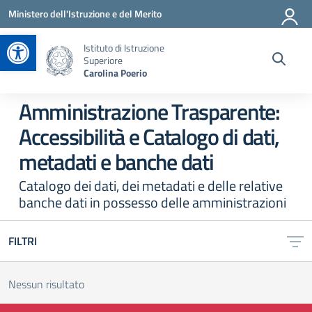
Vai ai contenuti
Vai al menu di navigazione
Vai al footer
Ministero dell'Istruzione e del Merito
Apri la barra degli strumenti
Istituto di Istruzione
Superiore
Carolina Poerio
Amministrazione Trasparente:
Accessibilità e Catalogo di dati,
metadati e banche dati
Catalogo dei dati, dei metadati e delle relative
banche dati in possesso delle amministrazioni
FILTRI
Nessun risultato