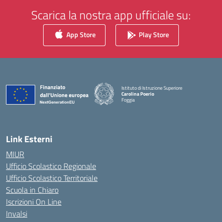
Scarica la nostra app ufficiale su:
App Store
Play Store
Istituto di Istruzione Superiore
Carolina Poerio
Foggia
— Visita la pagina iniziale della scuola
Link Esterni
MIUR
Ufficio Scolastico Regionale
Ufficio Scolastico Territoriale
Scuola in Chiaro
Iscrizioni On Line
Invalsi