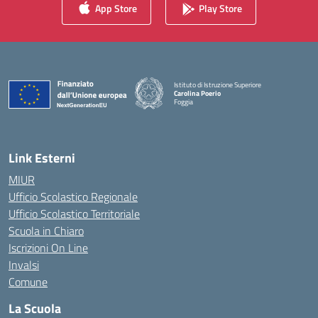
App Store
Play Store
Istituto di Istruzione Superiore
Carolina Poerio
Foggia
— Visita la pagina iniziale della scuola
Link Esterni
MIUR
Ufficio Scolastico Regionale
Ufficio Scolastico Territoriale
Scuola in Chiaro
Iscrizioni On Line
Invalsi
Comune
La Scuola