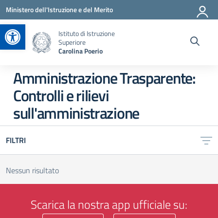
Vai ai contenuti
Vai al menu di navigazione
Vai al footer
Ministero dell'Istruzione e del Merito
Apri la barra degli strumenti
Istituto di Istruzione
Superiore
Carolina Poerio
Amministrazione Trasparente:
Controlli e rilievi
sull'amministrazione
FILTRI
Nessun risultato
Scarica la nostra app ufficiale su: