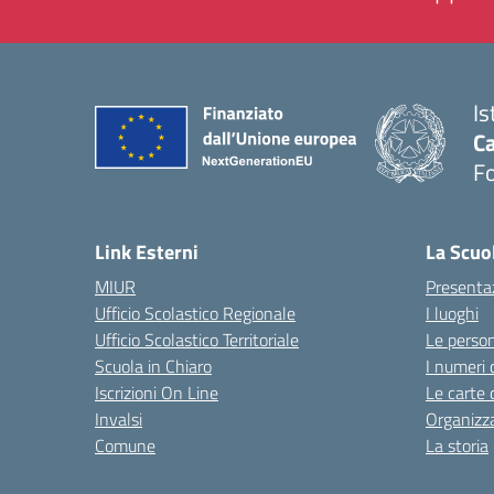
Is
Ca
F
— 
Link Esterni
La Scuo
MIUR
Presenta
Ufficio Scolastico Regionale
I luoghi
Ufficio Scolastico Territoriale
Le perso
Scuola in Chiaro
I numeri 
Iscrizioni On Line
Le carte 
Invalsi
Organizz
Comune
La storia