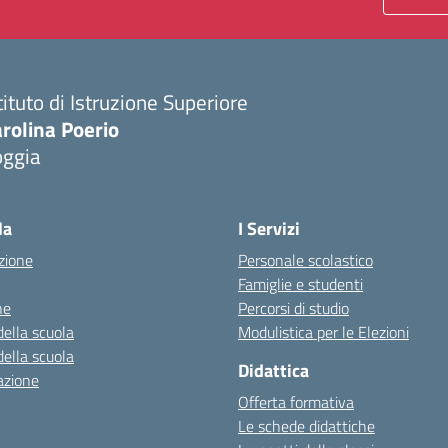
tituto di Istruzione Superiore
rolina Poerio
oggia
Visita la pagina iniziale della scuola
la
I Servizi
zione
Personale scolastico
Famiglie e studenti
ne
Percorsi di studio
della scuola
Modulistica per le Elezioni
della scuola
Didattica
azione
Offerta formativa
Le schede didattiche