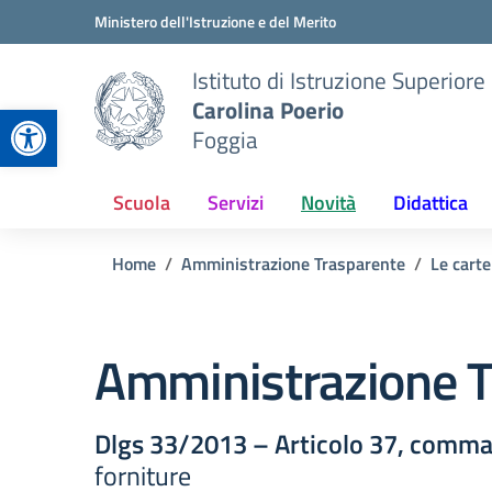
Vai ai contenuti
Vai al menu di navigazione
Vai al footer
Ministero dell'Istruzione e del Merito
Istituto di Istruzione Superiore
Carolina Poerio
Apri la barra degli strumenti
Foggia
Scuola
Servizi
Novità
Didattica
Home
Amministrazione Trasparente
Le carte
Amministrazione T
Dlgs 33/2013 – Articolo 37, comma
forniture