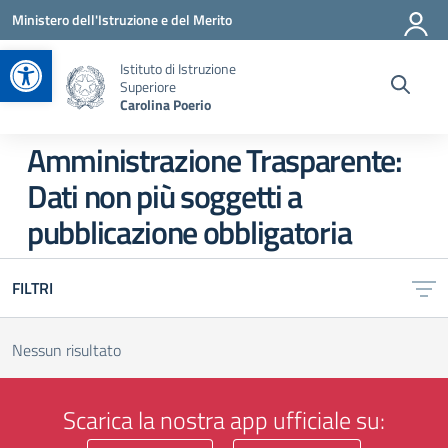
Vai ai contenuti
Vai al menu di navigazione
Vai al footer
Ministero dell'Istruzione e del Merito
Apri la barra degli strumenti
Istituto di Istruzione
Superiore
Carolina Poerio
Amministrazione Trasparente:
Dati non più soggetti a
pubblicazione obbligatoria
FILTRI
Nessun risultato
Scarica la nostra app ufficiale su: