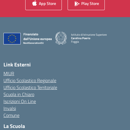
App Store
Play Store
Istituto di Istruzione Superiore
Carolina Poerio
Foggia
— Visita la pagina iniziale della scuola
Link Esterni
MIUR
Ufficio Scolastico Regionale
Ufficio Scolastico Territoriale
Scuola in Chiaro
Iscrizioni On Line
Invalsi
Comune
La Scuola