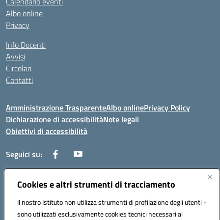
Calendario eventi
Albo online
Privacy
Info Docenti
Avvisi
Circolari
Contatti
Amministrazione Trasparente
Albo online
Privacy Policy
Dichiarazione di accessibilità
Note legali
Obiettivi di accessibilità
Seguici su:
Cookies e altri strumenti di tracciamento
Corso Roma, 1 71100 FOGGIA (FG)
Codice meccanografico: FGPM03000E
Il nostro Istituto non utilizza strumenti di profilazione degli utenti -
Telefono: 0881721392 - Fax: 0881723293
sono utilizzati esclusivamente cookies tecnici necessari al
Mail: FGPM03000E@istruzione.it - PEC: