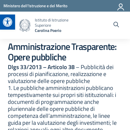
Vai ai contenuti
Vai al menu di navigazione
Vai al footer
Ministero dell'Istruzione e del Merito
Apri la barra degli strumenti
Istituto di Istruzione
Superiore
Carolina Poerio
Amministrazione Trasparente:
Opere pubbliche
Dlgs 33/2013 – Articolo 38
– Pubblicità dei
processi di pianificazione, realizzazione e
valutazione delle opere pubbliche
1. Le pubbliche amministrazioni pubblicano
tempestivamente sui propri siti istituzionali: i
documenti di programmazione anche
pluriennale delle opere pubbliche di
competenza dell’amministrazione, le linee
guida per la valutazione degli investimenti; le
relazioni annuali; ogni altro documento