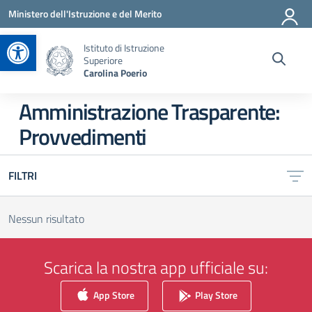
Vai ai contenuti
Vai al menu di navigazione
Vai al footer
Ministero dell'Istruzione e del Merito
Apri la barra degli strumenti
Istituto di Istruzione
Superiore
Carolina Poerio
Amministrazione Trasparente:
Provvedimenti
FILTRI
Nessun risultato
Scarica la nostra app ufficiale su:
App Store
Play Store