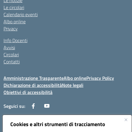
Le notizie
Le circolari
Calendario eventi
Albo online
Privacy
Info Docenti
Avvisi
Circolari
Contatti
Amministrazione Trasparente
Albo online
Privacy Policy
Dichiarazione di accessibilità
Note legali
Obiettivi di accessibilità
Seguici su:
Cookies e altri strumenti di tracciamento
Corso Roma, 1 71100 FOGGIA (FG)